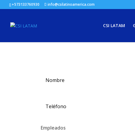
+573133760930
info@csilatinoamerica.com
CSI LATAM
G
Quieras más informa
Empleados