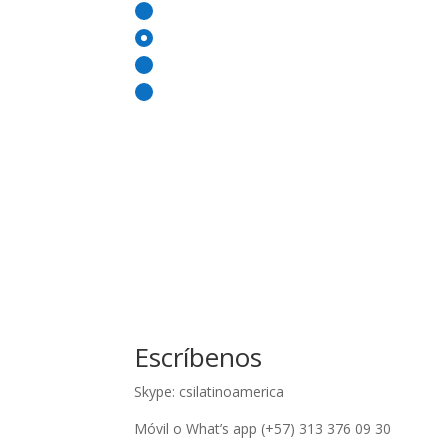
26 - 50
51 - 75
76 - 100
más de 100
Escríbenos
Skype: csilatinoamerica
Móvil o What’s app (+57) 313 376 09 30