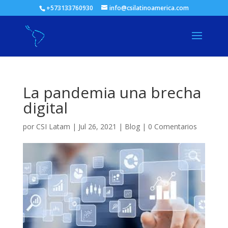
+573133760930
info@csilatinoamerica.com
La pandemia una brecha
digital
por
CSI Latam
|
Jul 26, 2021
|
Blog
|
0 Comentarios