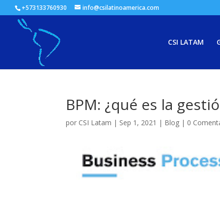
+573133760930
info@csilatinoamerica.com
CSI LATAM
G
BPM: ¿qué es la gesti
por
CSI Latam
|
Sep 1, 2021
|
Blog
|
0 Comenta